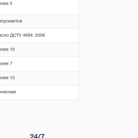
олее 5
опускается
асно ДСТУ 4694: 2006
олее 15
олее 7
олее 15
ическая
24/7