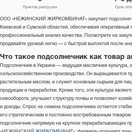
Пунктов разгрузки
Срок опл
ООО «НЕЖИНСКИЙ ЖИРКОМБИНАТ» закупает подсолнечник
Киевской и Сумской областей, обеспечивая оперативный 
профессиональный анализ качества. Посмотрите на закуп
продавайте урожай легко — с быстрой выплатой после ан
Что такое подсолнечник как товар 
Подсолнечник в Украине — ведущая масличная культура,
сельскохозяйственном производстве. Он выращивается п
растительным маслом, и служит основным сырьем для пи
продукции и переработки. Кроме того, эта культура являе
севооборота, улучшает структуру почвы и позволяет хоз
и доходы. Спрос на семена подсолнечника остается стабил
его стратегическим и постоянно востребованным товаром
подсолнечник напрямую на крупное перерабатывающее пр
«НЕЖИНСКИЙ ЖИРКОМБИНАТ»
: фермеры получают лучш