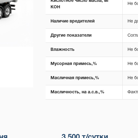
Кислотное число масла, мг
Не б
КОН
Наличие вредителей
Не д
Другие показатели
Согл
Влажность
Не б
Мусорная примесь,%
Не б
Масличная примесь,%
Не б
Масличность, на а.с.в.,%
Факт
ня
3 500 т/сутки