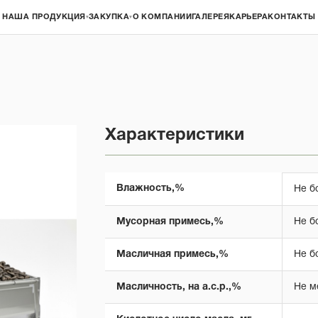
НАША ПРОДУКЦИЯ
ЗАКУПКА
О КОМПАНИИ
ГАЛЕРЕЯ
КАРЬЕРА
КОНТАКТЫ
▾
▾
Характеристики
Влажность,%
Не б
Мусорная примесь,%
Не б
Масличная примесь,%
Не б
Масличность, на а.с.р.,%
Не м