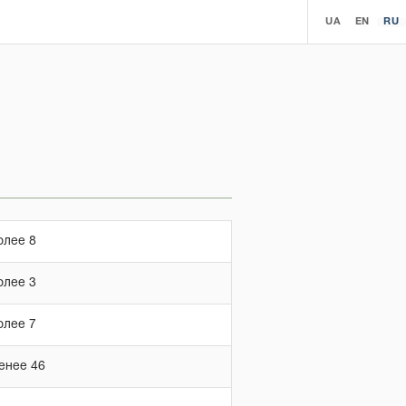
UA
EN
RU
олее 8
олее 3
олее 7
енее 46