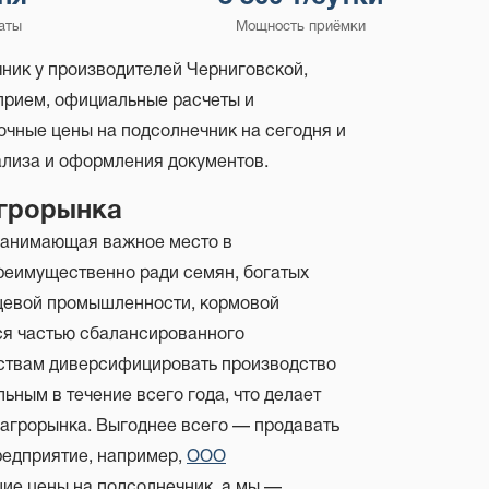
аты
Мощность приёмки
 у производителей Черниговской,
прием, официальные расчеты и
очные цены на подсолнечник на сегодня и
ализа и оформления документов.
агрорынка
 занимающая важное место в
реимущественно ради семян, богатых
щевой промышленности, кормовой
тся частью сбалансированного
яйствам диверсифицировать производство
ьным в течение всего года, что делает
 агрорынка. Выгоднее всего — продавать
едприятие, например,
ООО
ие цены на подсолнечник, а мы —