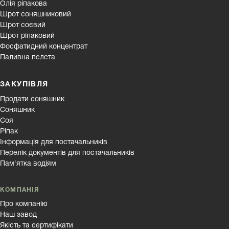
Олія ріпакова
Шрот соняшниковий
Шрот соєвий
Шрот ріпаковий
Фосфатидний концентрат
Паливна пелета
ЗАКУПІВЛЯ
Продати соняшник
Соняшник
Соя
Ріпак
Інформація для постачальників
Перелік документів для постачальників
Пам'ятка водіям
КОМПАНІЯ
Про компанію
Наш завод
Якість та сертифікати