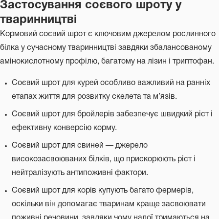
Застосування соєвого шроту у
тваринництві
Кормовий соєвий шрот є ключовим джерелом рослинного
білка у сучасному тваринництві завдяки збалансованому
амінокислотному профілю, багатому на лізин і триптофан.
Соєвий шрот для курей особливо важливий на ранніх
етапах життя для розвитку скелета та м’язів.
Соєвий шрот для бройлерів забезпечує швидкий ріст і
ефективну конверсію корму.
Соєвий шрот для свиней — джерело
високозасвоюваних білків, що прискорюють ріст і
нейтралізують антипоживні фактори.
Соєвий шрот для корів купують багато фермерів,
оскільки він допомагає тваринам краще засвоювати
поживні речовини, завдяки чому надої тримаються на