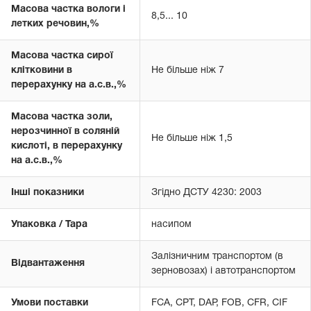
Масова частка вологи і
8,5... 10
летких речовин,%
Масова частка сирої
клітковини в
Не більше ніж 7
перерахунку на а.с.в.,%
Масова частка золи,
нерозчинної в соляній
Не більше ніж 1,5
кислоті, в перерахунку
на а.с.в.,%
Інші показники
Згідно ДСТУ 4230: 2003
Упаковка / Тара
насипом
Залізничним транспортом (в
Відвантаження
зерновозах) і автотранспортом
Умови поставки
FCA, CPT, DAP, FOB, CFR, CIF