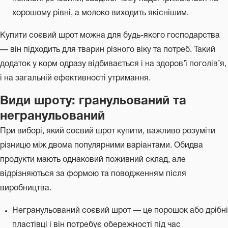
хорошому рівні, а молоко виходить якіснішим.
Купити соєвий шрот можна для будь-якого господарства
— він підходить для тварин різного віку та потреб. Такий
додаток у корм одразу відбивається і на здоров’ї поголів’я,
і на загальній ефективності утримання.
Види шроту: гранульований та
негранульований
При виборі, який соєвий шрот купити, важливо розуміти
різницю між двома популярними варіантами. Обидва
продукти мають однаковий поживний склад, але
відрізняються за формою та поводженням після
виробництва.
Негранульований соєвий шрот — це порошок або дрібні
пластівці і він потребує обережності під час