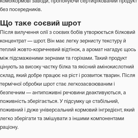
комбікормові заводи, пропонуючи сертифікований продукт
без посередників.
Що таке соєвий шрот
Після вилучення олії з соєвих бобів утворюється білковий
концентрат — шрот. Він має легку зернисту текстуру й
теплий жовто-коричневий відтінок, а аромат нагадує щось
між підсмаженими зернами та горіхами. Такий продукт
цінують за високу частку білка та якісний амінокислотний
склад, який добре працює на ріст і розвиток тварин. Після
термічної обробки шрот стає легкозасвоюваним і
безпечним — антипоживні речовини деактивуються, а
поживність зберігається. У підсумку це стабільний,
поживний і дуже універсальний кормовий інгредієнт, який
легко зберігати та змішувати з іншими компонентами
раціону.