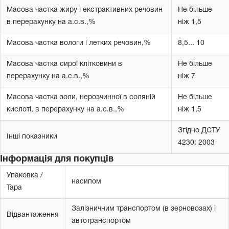
Масова частка жиру і екстрактивних речовин
Не більше
в перерахунку на а.с.в.,%
ніж 1,5
Масова частка вологи і летких речовин,%
8,5... 10
Масова частка сирої клітковини в
Не більше
перерахунку на а.с.в.,%
ніж 7
Масова частка золи, нерозчинної в соляній
Не більше
кислоті, в перерахунку на а.с.в.,%
ніж 1,5
Згідно ДСТУ
Інші показники
4230: 2003
Інформація для покупців
Упаковка /
насипом
Тара
Залізничним транспортом (в зерновозах) і
Відвантаження
автотранспортом