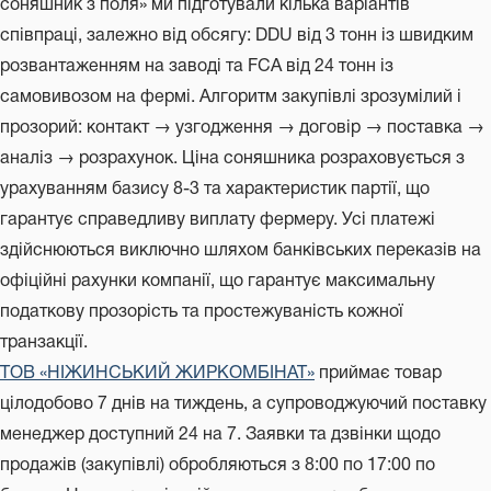
соняшник з поля» ми підготували кілька варіантів
співпраці, залежно від обсягу: DDU від 3 тонн із швидким
розвантаженням на заводі та FCA від 24 тонн із
самовивозом на фермі. Алгоритм закупівлі зрозумілий і
прозорий: контакт → узгодження → договір → поставка →
аналіз → розрахунок. Ціна соняшника розраховується з
урахуванням базису 8-3 та характеристик партії, що
гарантує справедливу виплату фермеру. Усі платежі
здійснюються виключно шляхом банківських переказів на
офіційні рахунки компанії, що гарантує максимальну
податкову прозорість та простежуваність кожної
транзакції.
ТОВ «НІЖИНСЬКИЙ ЖИРКОМБІНАТ»
приймає товар
цілодобово 7 днів на тиждень, а супроводжуючий поставку
менеджер доступний 24 на 7. Заявки та дзвінки щодо
продажів (закупівлі) обробляються з 8:00 по 17:00 по