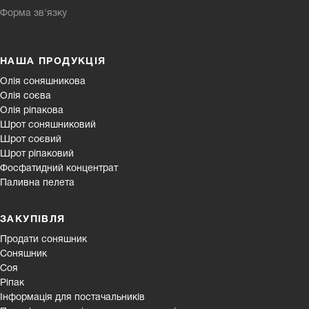
Форма зв'язку
НАША ПРОДУКЦІЯ
Олія соняшникова
Олія соєва
Олія ріпакова
Шрот соняшниковий
Шрот соєвий
Шрот ріпаковий
Фосфатидний концентрат
Паливна пелета
ЗАКУПІВЛЯ
Продати соняшник
Соняшник
Соя
Ріпак
Інформація для постачальників