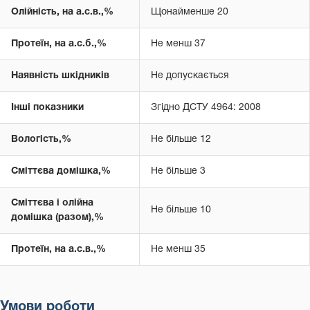
Олійність, на а.с.в.,%
Щонайменше 20
Протеїн, на а.с.б.,%
Не менш 37
Наявність шкідників
Не допускається
Інші показники
Згідно ДСТУ 4964: 2008
Вологість,%
Не більше 12
Сміттєва домішка,%
Не більше 3
Сміттєва і олійна
Не більше 10
домішка (разом),%
Протеїн, на а.с.в.,%
Не менш 35
Умови роботи