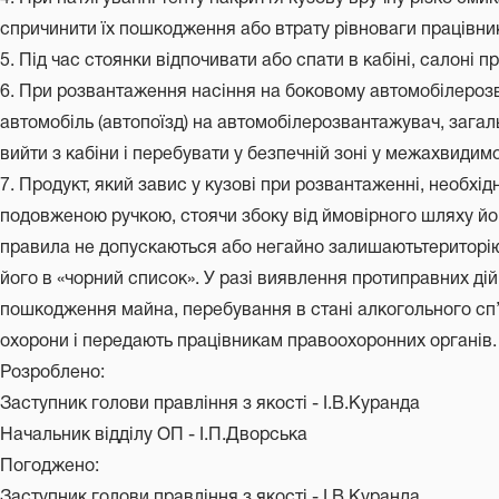
спричинити їх пошкодження або втрату рівноваги працівни
5. Під час стоянки відпочивати або спати в кабіні, салоні 
6. При розвантаження насіння на боковому автомобілероз
автомобіль (автопоїзд) на автомобілерозвантажувач, загал
вийти з кабіни і перебувати у безпечній зоні у межахвиди
7. Продукт, який завис у кузові при розвантаженні, необхі
подовженою ручкою, стоячи збоку від ймовірного шляху йог
правила не допускаються або негайно залишаютьтериторі
його в «чорний список». У разі виявлення протиправних ді
пошкодження майна, перебування в стані алкогольного сп’ян
охорони і передають працівникам правоохоронних органів.
Розроблено:
Заступник голови правління з якості - І.В.Куранда
Начальник відділу ОП - І.П.Дворська
Погоджено:
Заступник голови правління з якості - І.В.Куранда