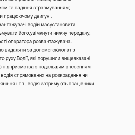
ком та падіння зтравмуванням;
при працюючому двигуні.
вантажувачі водій маєустановити
ьмувати його,увімкнути нижчу передачу,
мості оператора розвантажувача.
дно видаляти за допомогоюлопат з
о руху.Водії, які порушили вищевказані
ю підприємства з подальшим внесенням
й водія спрямованих на розкрадання чи
іння і т.п., водія затримують працівники