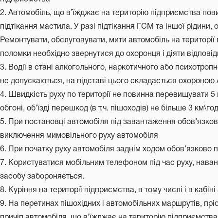
2. Автомобіль, що в’їжджає на територію підприємства пови
підтікання мастила. У разі підтікання ГСМ та іншої рідини
Ремонтувати, обслуговувати, мити автомобіль на території
поломки необхідно звернутися до охоронця і діяти відповід
3. Водії в стані алкогольного, наркотичного або психотроп
не допускаються, на підставі цього складається охороною
4. Швидкість руху по території не повинна перевищувати 5 к
обгоні, об’їзді перешкод (в т.ч. пішоходів) не більше 3 км\го
5. При постановці автомобіля під завантаження обов’язков
виключення мимовільного руху автомобіля
6. При початку руху автомобіля заднім ходом обов’язково 
7. Користуватися мобільним телефоном під час руху, нав
засобу забороняється.
8. Куріння на території підприємства, в тому числі і в каб
9. На перетинах пішохідних і автомобільних маршрутів, прі
причіп автомобіля, що в’їжджає на територію підприємства