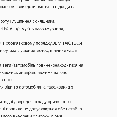
мобіляі викидати сміття та відходи на
 шроту і лушпиння соняшника
АЮТЬСЯ, прямують назважування,
ини в обов’язковому порядкуОБМІТАЮТЬСЯ
 бутизаглушений мотор, в нічний час в
а ваги (автомобіль повинензнаходитися на
 стикаючись знаправляючими вагової
» ваг).
их рідин з автомобіля, а такожвикид з
 задні двері для огляду причепапро
ані правила не допускаються або негайно
його в «чорний список». У разі