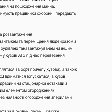
дання чи пошкодження майна,
атримують працівники охорони і передають
 та розвантаження
 вантажем та переміщення людейразом з
о будівлею танавантажувачем чи іншим
 у кузові АТЗ під час перевезення
іплятися за борт причепу(кузова), а також
х.Підійматися (спускатися) в кузов
драбини чи стаціонарної естакади з
вим елементом огородження)
 без наявності огородження зперилами
кати за вірьовки, паски, щоможе