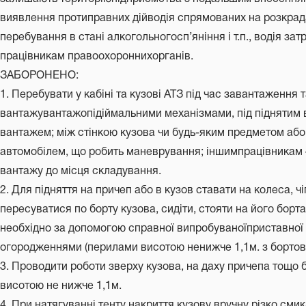
виявлення протиправних дійводія спрямованих на розкра
перебування в стані алкогольногосп’яніння і т.п., водія з
працівникам правоохороннихорганів.
ЗАБОРОНЕНО:
1. Перебувати у кабіні та кузові АТЗ під час завантаження
вантажувантажопідіймальними механізмами, під піднятим
вантажем; між стінкою кузова чи будь-яким предметом аб
автомобілем, що робить маневрування; іншимпрацівникам –
вантажу до місця складування.
2. Для підняття на причеп або в кузов ставати на колеса, ч
пересуватися по борту кузова, сидіти, стояти на його борта
необхідно за допомогою справної випробуваноїприставної 
огородженнями (перилами висотою ненижче 1,1м. з борто
3. Проводити роботи зверху кузова, на даху причепа тощо
висотою не нижче 1,1м.
4. При натягуванні тенту накриття кузову вручну різко сми