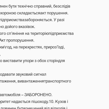
нен бути технічно справний, безслідів
, охороною складаєтьсяакт порушення.
 підприємствазабороняється. У разі
но дойого вказівок.
ного сп’яніння на територіюпідприємства
 Акт пропорушення.
м\год, на перехрестях, прироз’їзді,
д
о виставити упори з обох сторіндля
подавати звуковий сигнал
антаження, вивантаженнятранспортного
іні автомобіля – ЗАБОРОНЕНО.
оритет надається пішоходу.10. Кузов і
 повинен бутиочищений від відходів і