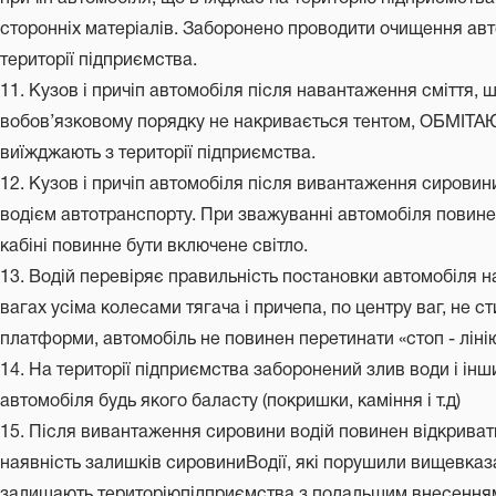
сторонніх матеріалів. Заборонено проводити очищення авто
території підприємства.
11. Кузов і причіп автомобіля після навантаження сміття,
вобов’язковому порядку не накривається тентом, ОБМІТ
виїжджають з території підприємства.
12. Кузов і причіп автомобіля після вивантаження сиров
водієм автотранспорту. При зважуванні автомобіля повинен
кабіні повинне бути включене світло.
13. Водій перевіряє правильність постановки автомобіля н
вагах усіма колесами тягача і причепа, по центру ваг, не
платформи, автомобіль не повинен перетинати «стоп - лінію
14. На території підприємства заборонений злив води і інш
автомобіля будь якого баласту (покришки, каміння і т.д)
15. Після вивантаження сировини водій повинен відкривати
наявність залишків сировиниВодії, які порушили вищевказ
залишають територіюпідприємства з подальшим внесенням 