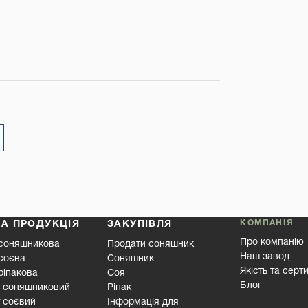
КОМПАНІЯ
А ПРОДУКЦІЯ
ЗАКУПІВЛЯ
Про компанію
 соняшникова
Продати соняшник
Наш завод
соєва
Соняшник
Якість та серт
ріпакова
Соя
Блог
 соняшниковий
Ріпак
 соєвий
Інформація для