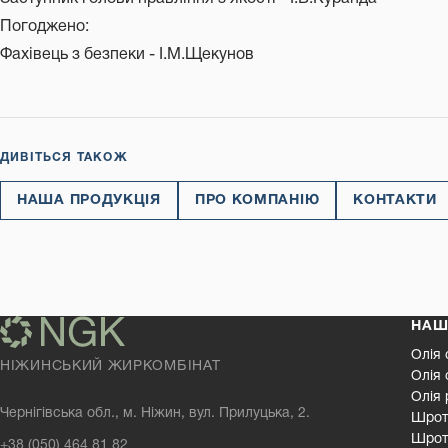
Погоджено:
Фахівець з безпеки - І.М.Щекунов
ДИВІТЬСЯ ТАКОЖ
НАША ПРОДУКЦІЯ
ПРО КОМПАНІЮ
КОНТАКТИ
НАШ
Олія
НІЖИНСЬКИЙ ЖИРКОМБІНАТ
Олія 
Олія 
Чернігівська обл., м. Ніжин, вул. Прилуцька, 2.
Шрот
Шрот
+38 (050) 464 81 82