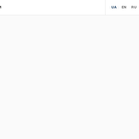
И
UA
EN
RU