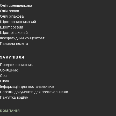
Олія соняшникова
Олія соєва
Олія ріпакова
Шрот соняшниковий
Шрот соєвий
Шрот ріпаковий
Фосфатидний концентрат
Паливна пелета
ЗАКУПІВЛЯ
Продати соняшник
Соняшник
Соя
Ріпак
Інформація для постачальників
Перелік документів для постачальників
Пам'ятка водіям
КОМПАНІЯ