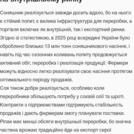
Соняшник реалізується завжди досить вдало, бо на нього
є стійкий попит, є велика інфраструктура для переробки, а
торгівля включає як внутрішній, так і експортний ринки.
Згідно зі статистикою, в 2025 році всередині України було
оброблено близько 13 млн тонн соняшникового насіння, і
навіть під час сезонних коливань попиту продовжується
активний обіг, переробка і реалізація продукції. Фермери
можуть відносно легко реалізувати своє насіння протягом
оптимального періоду продажів.
Соя також добре реалізується, особливо коли
переробники збільшують потребу у соєвій олії та шроті.
Контракти з підприємствами підтримують стабільність
продажів і дають фермерам змогу планувати поставки.
Ріпак має менші обсяги внутрішньої переробки, бо значна
частина врожаю традиційно йде на експорт сирої