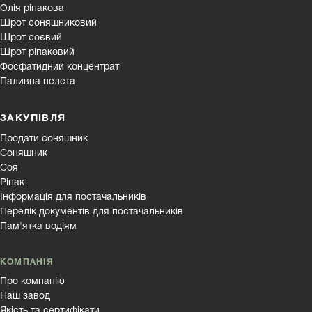
Олія ріпакова
Шрот соняшниковий
Шрот соєвий
Шрот ріпаковий
Фосфатидний концентрат
Паливна пелета
ЗАКУПІВЛЯ
Продати соняшник
Соняшник
Соя
Ріпак
Інформація для постачальників
Перелік документів для постачальників
Пам'ятка водіям
КОМПАНІЯ
Про компанію
Наш завод
Якість та сертифікати