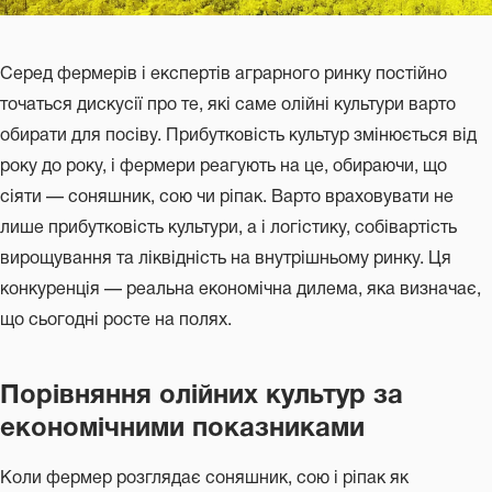
Серед фермерів і експертів аграрного ринку постійно
точаться дискусії про те, які саме олійні культури варто
обирати для посіву. Прибутковість культур змінюється від
року до року, і фермери реагують на це, обираючи, що
сіяти — соняшник, сою чи ріпак. Варто враховувати не
лише прибутковість культури, а і логістику, собівартість
вирощування та ліквідність на внутрішньому ринку. Ця
конкуренція — реальна економічна дилема, яка визначає,
що сьогодні росте на полях.
Порівняння олійних культур за
економічними показниками
Коли фермер розглядає соняшник, сою і ріпак як